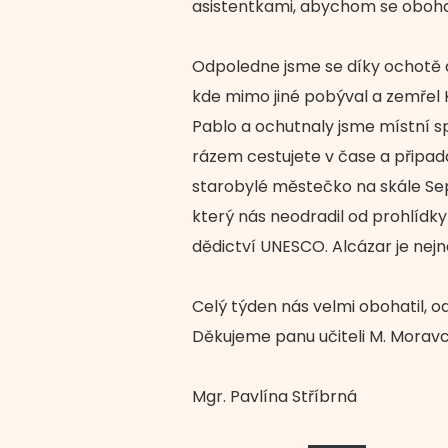
asistentkami, abychom se obohati
Odpoledne jsme se díky ochotě a 
kde mimo jiné pobýval a zemřel K
Pablo a ochutnaly jsme místní sp
rázem cestujete v čase a připadá
starobylé městečko na skále Se
který nás neodradil od prohlídk
dědictví UNESCO. Alcázar je nej
Celý týden nás velmi obohatil, o
Děkujeme panu učiteli M. Moravc
Mgr. Pavlína Stříbrná