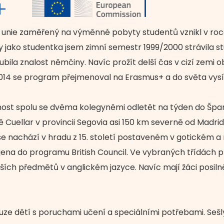
unie zaměřený na výměnné pobyty studentů vznikl v roce
hdy jako studentka jsem zimní semestr 1999/2000 strávila
ila znalost němčiny. Navíc prožít delší čas v cizí zemi 
2014 se program přejmenoval na Erasmus+ a do světa vysílá
nost spolu se dvěma kolegyněmi odletět na týden do Španě
uellar v provincii Segovia asi 150 km severně od Madridu
 se nachází v hradu z 15. století postaveném v gotickém 
jena do programu British Council. Ve vybraných třídách p
ších předmětů v anglickém jazyce. Navíc mají žáci posiln
uze dětí s poruchami učení a speciálními potřebami. Sešl