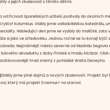
ly o jejich zkušenosti s těmito dětmi.
vstřícnosti španělských učitelů podívaly do okolních měst
ryštof Kolumbus. Viděly jsme valladolidskou katedrálu, un
eciality. Následující den jsme se vydaly do maličké, zat
te si jako ve středověku. Jednou ročně se tu konají býčí 
púlveda. Nejznámější město severně od Madridu Segovia 
y žulového akvaduktu z doby římské a hradu Alcázar. Obě 
navštěvovanější hrad známý z pohádek Walta Disneyho.
djížděly jsme plné dojmů a nových zkušeností. Projekt byl
ovi, který má projekt Erasmus+ na starost.