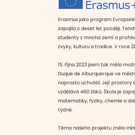
Erasmus jako program Evropské 
zapojila o deset let později. Te
studenty z mnoha zemí a prohloub
zvyky, kulturu a tradice. V roce 
15. října 2023 jsem tak měla mož
Duque de Alburquerque ve městě C
naprosto uchvátil. Její prostory
vzdělává 460 žáků. Škola je zapo
matematiky, fyziky, chemie a dal
týdně.
Téma našeho projektu znělo inkl