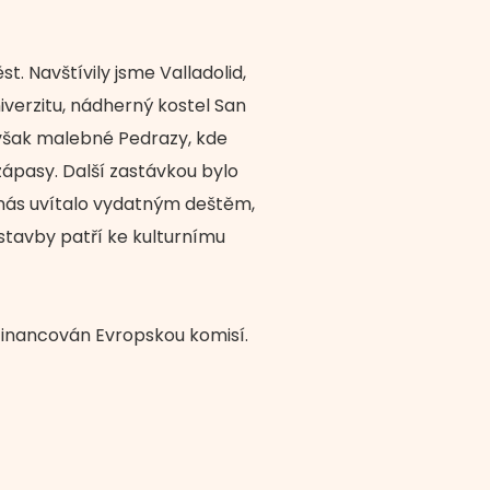
. Navštívily jsme Valladolid,
iverzitu, nádherný kostel San
o však malebné Pedrazy, kde
zápasy. Další zastávkou bylo
nás uvítalo vydatným deštěm,
stavby patří ke kulturnímu
 financován Evropskou komisí.