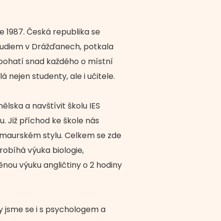
 1987. Česká republika se
 studiem v Drážďanech, potkala
obohatí snad každého o místní
 nejen studenty, ale i učitele.
lska a navštívit školu IES
. Již příchod ke škole nás
a maurském stylu. Celkem se zde
robíhá výuka biologie,
ěnou výuku angličtiny o 2 hodiny
y jsme se i s psychologem a