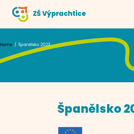
Skip
ZŠ Výprachtice
to
content
Home
Španělsko 2023
Španělsko 2