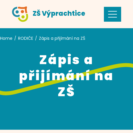
Skip
ZŠ Výprachtice
to
content
Home
RODIČE
Zápis a přijímání na ZŠ
Zápis a
přijímání na
ZŠ