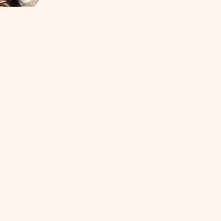
+420 465 391 2
zs.vypr@email.
Výprachtice 390
PO–PÁ, 9:00–15