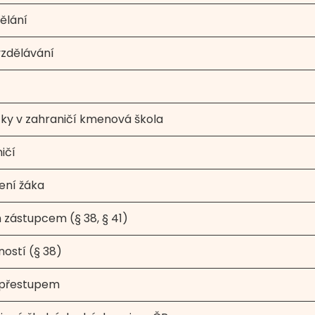
dělání
zdělávání
ky v zahraničí kmenová škola
ičí
ení žáka
zástupcem (§ 38, § 41)
ností (§ 38)
 přestupem