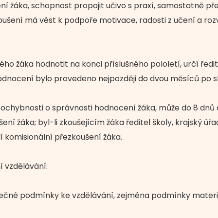
ení žáka, schopnost propojit učivo s praxí, samostatně př
oušení má vést k podpoře motivace, radosti z učení a rozvo
ného žáka hodnotit na konci příslušného pololetí, určí řed
hodnocení bylo provedeno nejpozději do dvou měsíců po s
ochybnosti o správnosti hodnocení žáka, může do 8 dnů
ení žáka; byl-li zkoušejícím žáka ředitel školy, krajský úřa
dí komisionální přezkoušení žáka.
ní vzdělávání:
tečné podmínky ke vzdělávání, zejména podmínky materiá