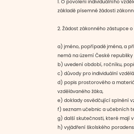
1. O povolení individuálního vzdě
základě písemné žádosti zákonn
2. Žádost zákonného zástupce o 
a) jméno, popřípadě jména, a pří
nemá na území České republiky 
b) uvedení období, ročníku, popř
c) důvody pro individuální vzděl
d) popis prostorového a materi
vzdělávaného žáka,
e) doklady osvědčující splnění v
f) seznam učebnic a učebních tex
g) další skutečnosti, které mají 
h) vyjádření školského poradens