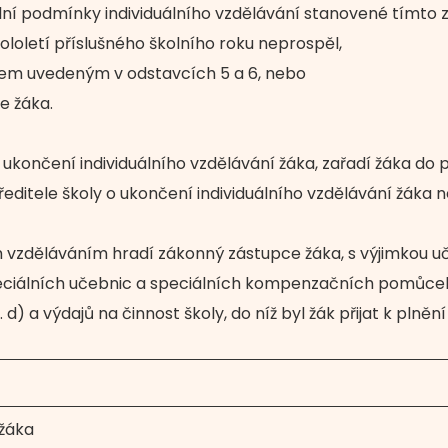
ní podmínky individuálního vzdělávání stanovené tímto
loletí příslušného školního roku neprospěl,
bem uvedeným v odstavcích 5 a 6, nebo
e žáka.
o ukončení individuálního vzdělávání žáka, zařadí žáka do 
 ředitele školy o ukončení individuálního vzdělávání žáka
ím vzděláváním hradí zákonný zástupce žáka, s výjimkou u
speciálních učebnic a speciálních kompenzačních pomůce
d) a výdajů na činnost školy, do níž byl žák přijat k plněn
 žáka