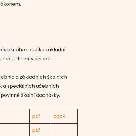
 zákonem,
příslušného ročníku základní
 nemá odkladný účinek.
čebnic a základních školních
k a speciálních učebních
í povinné školní docházky.
pdf
docx
pdf