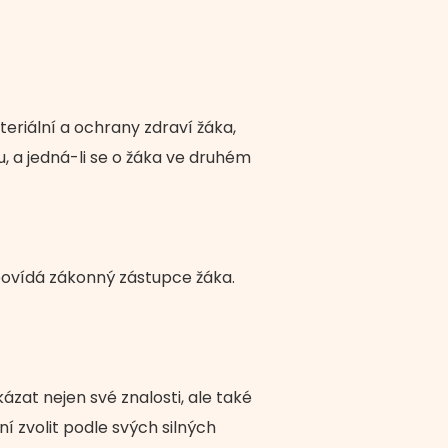
eriální a ochrany zdraví žáka,
u, a jedná-li se o žáka ve druhém
povídá zákonný zástupce žáka.
zat nejen své znalosti, ale také
í zvolit podle svých silných