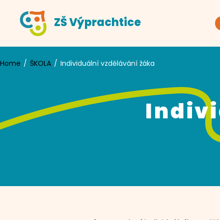
Skip
ZŠ Výprachtice
to
content
Home
ŠKOLA
Individuální vzdělávání žáka
Indiv