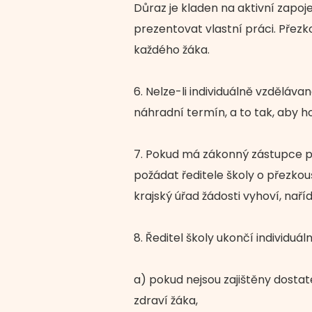
Důraz je kladen na aktivní zapoj
prezentovat vlastní práci. Přezk
každého žáka.
6. Nelze-li individuálně vzděláva
náhradní termín, a to tak, aby 
7. Pokud má zákonný zástupce p
požádat ředitele školy o přezkouš
krajský úřad žádosti vyhoví, naří
8. Ředitel školy ukončí individuál
a) pokud nejsou zajištěny dosta
zdraví žáka,