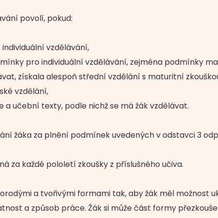
lávání povolí, pokud:
individuální vzdělávání,
dmínky pro individuální vzdělávání, zejména podmínky mat
vat, získala alespoň střední vzdělání s maturitní zkouško
ské vzdělání,
e a učební texty, podle nichž se má žák vzdělávat.
ávání žáka za plnění podmínek uvedených v odstavci 3 od
ná za každé pololetí zkoušky z příslušného učiva.
rodými a tvořivými formami tak, aby žák měl možnost uká
tatnost a způsob práce. Žák si může část formy přezkoušen