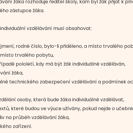
lávání žáka rozhoduje ředitel školy, kam byl žák přijat k p
ého zástupce žáka.
individuální vzdělávání musí obsahovat:
jmení, rodné číslo, bylo-li přiděleno, a místo trvalého po
místo trvalého pobytu,
ípadě pololetí, kdy má být žák individuálně vzděláván,
ávání žáka,
álně technického zabezpečení vzdělávání a podmínek och
zdělání osoby, která bude žáka individuálně vzdělávat,
tů, které budou ve výuce užívány, pokud nejde o učebnice
vliv na průběh vzdělávání žáka,
kého zařízení.