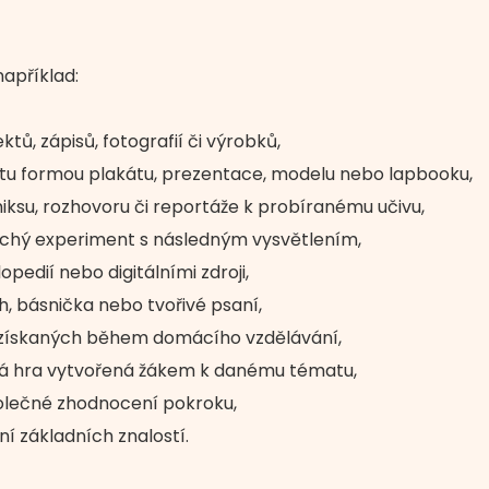
apříklad:
ktů, zápisů, fotografií či výrobků,
u formou plakátu, prezentace, modelu nebo lapbooku,
iksu, rozhovoru či reportáže k probíranému učivu,
uchý experiment s následným vysvětlením,
pedií nebo digitálními zdroji,
h, básnička nebo tvořivé psaní,
 získaných během domácího vzdělávání,
vá hra vytvořená žákem k danému tématu,
olečné zhodnocení pokroku,
í základních znalostí.