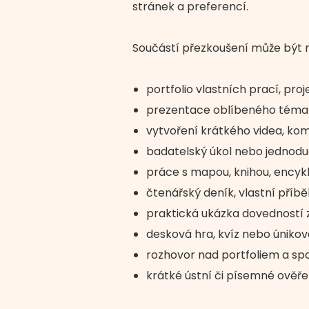
stránek a preferencí.
Součástí přezkoušení může být n
portfolio vlastních prací, proje
prezentace oblíbeného témat
vytvoření krátkého videa, kom
badatelský úkol nebo jednod
práce s mapou, knihou, encyklo
čtenářský deník, vlastní příbě
praktická ukázka dovedností
desková hra, kvíz nebo úniko
rozhovor nad portfoliem a sp
krátké ústní či písemné ověřen