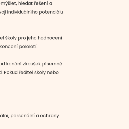
emýšlet, hledat řešení a
ji individuálního potenciálu
itel školy pro jeho hodnocení
končení pololetí.
 od konání zkoušek písemně
d. Pokud ředitel školy nebo
lní, personální a ochrany