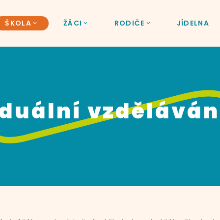
ŠKOLA
ŽÁCI
RODIČE
JÍDELNA
iduální vzděláván