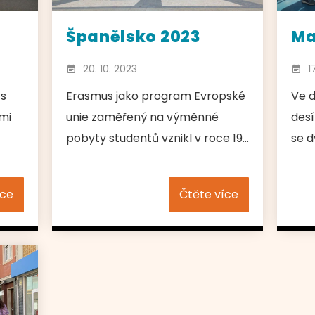
Španělsko 2023
Ma
20. 10. 2023
1
 s
Erasmus jako program Evropské
Ve d
mi
unie zaměřený na výměnné
desí
pobyty studentů vznikl v roce 19...
se d
íce
Čtěte více