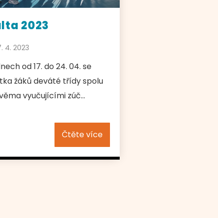
lta 2023
7. 4. 2023
nech od 17. do 24. 04. se
tka žáků deváté třídy spolu
věma vyučujícími zúč...
Čtěte více