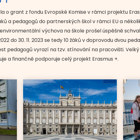
la o grant z fondu Evropské Komise v rámci projektu Eras
áků a pedagogů do partnerských škol v rámci EU a několi
a environmentální výchova na škole prošel úspěšně schv
. 2022 do 30. 11. 2023 se tedy 10 žáků v doprovodu dvou p
est pedagogů vyrazí na tzv. stínování na pracovišti. Velký
je a finančně podporuje celý projekt Erasmus +.