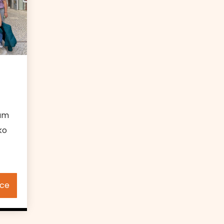
tum
ko
íce