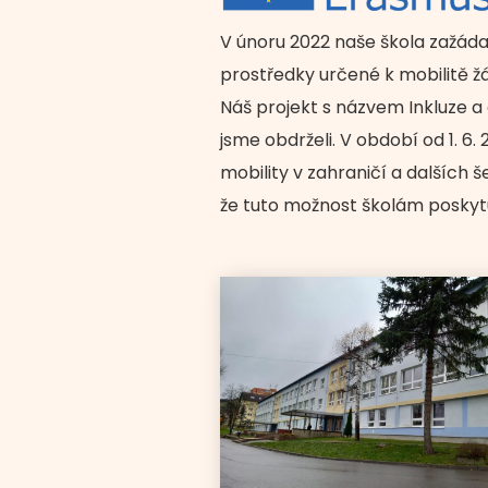
V únoru 2022 naše škola zažáda
prostředky určené k mobilitě ž
Náš projekt s názvem Inkluze 
jsme obdrželi. V období od 1. 6
mobility v zahraničí a dalších š
že tuto možnost školám poskytu