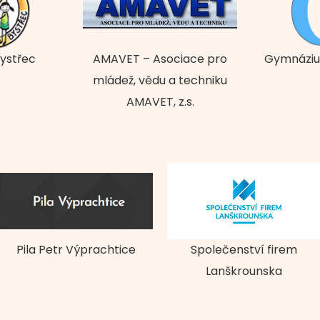
Bystřec
AMAVET – Asociace pro
Gymnáziu
mládež, vědu a techniku
AMAVET, z.s.
Pila Petr Výprachtice
Společenství firem
Lanškrounska