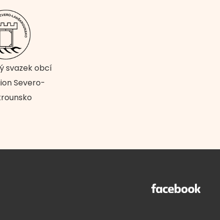
ý svazek obcí
ion Severo-
krounsko