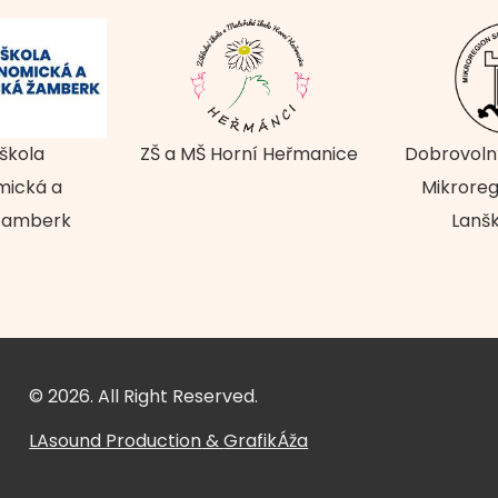
 škola
ZŠ a MŠ Horní Heřmanice
Dobrovoln
mická a
Mikroreg
 Žamberk
Lanš
© 2026. All Right Reserved.
LAsound Production
&
GrafikÁža