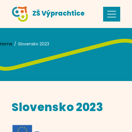
Skip
ZŠ Výprachtice
to
content
Home
Slovensko 2023
Slovensko 2023