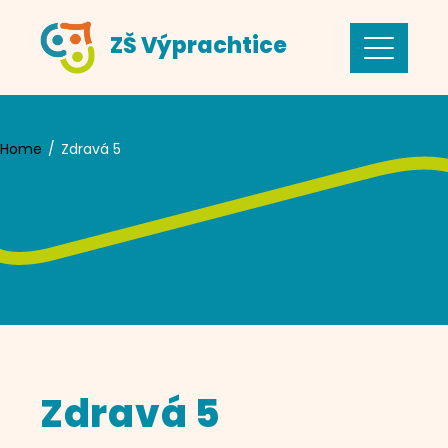
Skip
ZŠ Výprachtice
to
content
Home
Zdravá 5
Zdravá 5