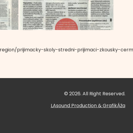
_region/prijimacky-skoly-stredni-prijimaci-zkousky-cerm
© 2026. All Right Reserved.
LAsound Production
&
GrafikÁža