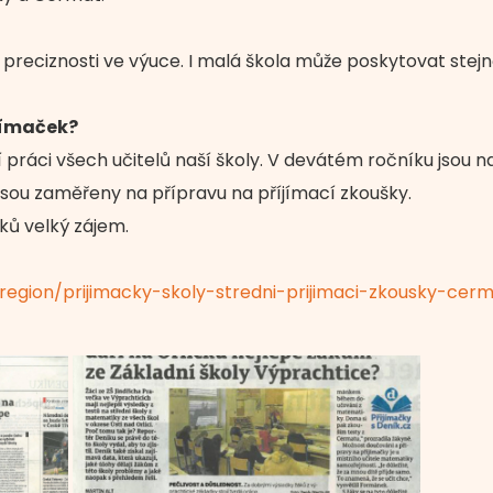
na preciznosti ve výuce. I malá škola může poskytovat stej
jímaček?
práci všech učitelů naší školy. V devátém ročníku jsou 
é jsou zaměřeny na přípravu na příjímací zkoušky.
áků velký zájem.
_region/prijimacky-skoly-stredni-prijimaci-zkousky-cerm