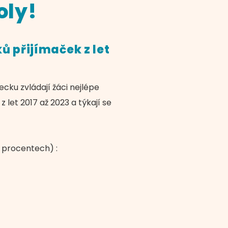
oly!
ů přijímaček z let
ecku zvládají žáci nejlépe
z let 2017 až 2023 a týkají se
v procentech) :