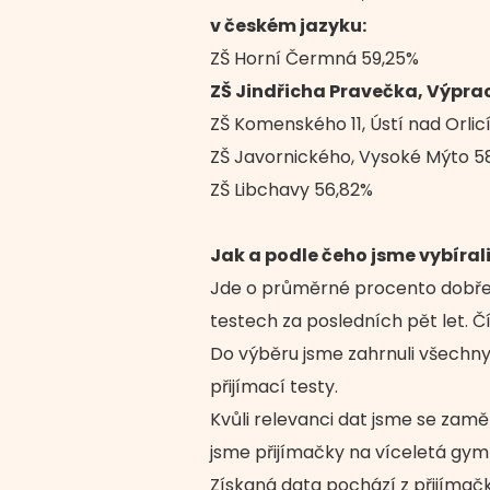
v českém jazyku:
ZŠ Horní Čermná 59,25%
ZŠ Jindřicha Pravečka, Výpra
ZŠ Komenského 11, Ústí nad Orlic
ZŠ Javornického, Vysoké Mýto 5
ZŠ Libchavy 56,82%
Jak a podle čeho jsme vybírali
Jde o průměrné procento dobře 
testech za posledních pět let. Čí
Do výběru jsme zahrnuli všechny 
přijímací testy.
Kvůli relevanci dat jsme se zamě
jsme přijímačky na víceletá gym
Získaná data pochází z přijímač