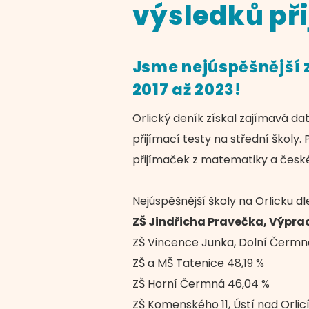
výsledků při
Jsme nejúspěšnější z
2017 až 2023!
Orlický deník získal zajímavá dat
přijímací testy na střední školy. 
přijímaček z matematiky a českéh
Nejúspěšnější školy na Orlicku 
ZŠ Jindřicha Pravečka, Výprac
ZŠ Vincence Junka, Dolní Čermn
ZŠ a MŠ Tatenice 48,19 %
ZŠ Horní Čermná 46,04 %
ZŠ Komenského 11, Ústí nad Orlic