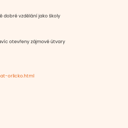
ně dobré vzdělání jako školy
navíc otevřeny zájmové útvary
at-orlicko.html