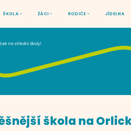
ŠKOLA
ŽÁCI
RODIČE
JÍDELNA
ček na střední školy!
šnější škola na Orlick