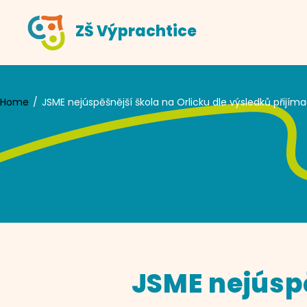
Skip
ZŠ Výprachtice
to
content
Home
JSME nejúspěšnější škola na Orlicku dle výsledků přijíma
JSME nejúspě