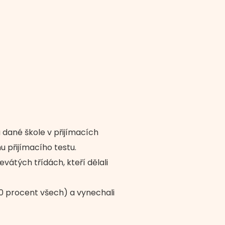
dané škole v přijímacích
u přijímacího testu.
vátých třídách, kteří dělali
 90 procent všech) a vynechali