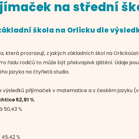
jímaček na střední šk
ákladní škola na Orlicku dle výsledk
a, která prozrazují, z jakých základních škol na Orlickoúst
Pro řadu rodičů to může být překvapivé zjištění. Údaje jsou 
o jazyka na čtyřletá studia.
dle výsledků přijímaček v matematice a v českém jazyku (
htice 52,91 %
á 50,43 %
í 45,42 %