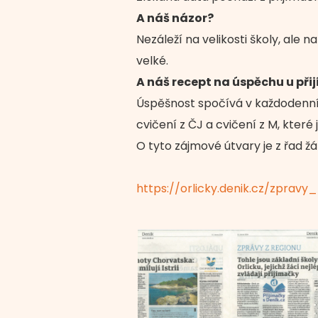
A náš názor?
Nezáleží na velikosti školy, ale 
velké.
A náš recept na úspěchu u při
Úspěšnost spočívá v každodenní 
cvičení z ČJ a cvičení z M, kter
O tyto zájmové útvary je z řad ž
https://orlicky.denik.cz/zpravy