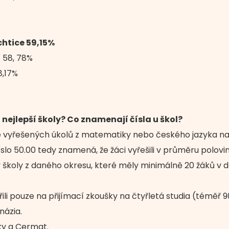
chtice 59,15%
í 58, 78%
8,17%
 nejlepší školy? Co znamenají čísla u škol?
vyřešených úkolů z matematiky nebo českého jazyka na 
slo 50.00 tedy znamená, že žáci vyřešili v průměru polovin
školy z daného okresu, které měly minimálně 20 žáků v de
řili pouze na přijímací zkoušky na čtyřletá studia (téměř
názia.
ky a Cermat.