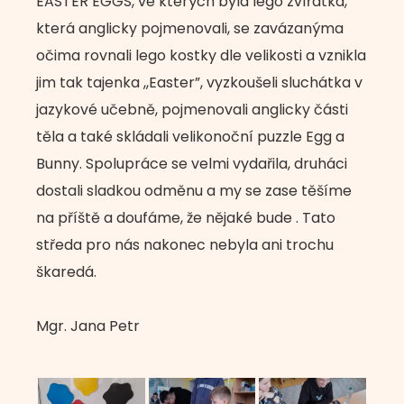
EASTER EGGS, ve kterých byla lego zvířátka,
která anglicky pojmenovali, se zavázanýma
očima rovnali lego kostky dle velikosti a vznikla
jim tak tajenka ,,Easter”, vyzkoušeli sluchátka v
jazykové učebně, pojmenovali anglicky části
těla a také skládali velikonoční puzzle Egg a
Bunny. Spolupráce se velmi vydařila, druháci
dostali sladkou odměnu a my se zase těšíme
na příště a doufáme, že nějaké bude . Tato
středa pro nás nakonec nebyla ani trochu
škaredá.
Mgr. Jana Petr