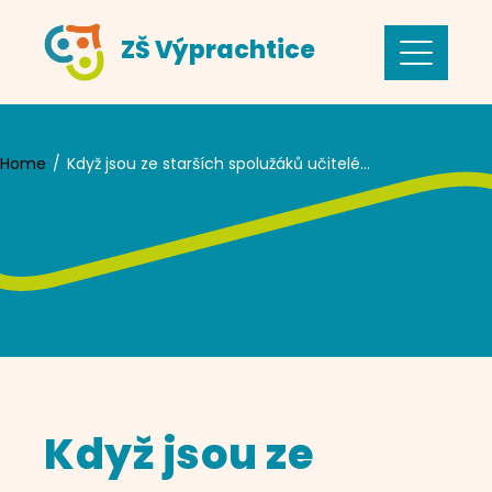
Skip
ZŠ Výprachtice
to
content
Home
Když jsou ze starších spolužáků učitelé…
Když jsou ze