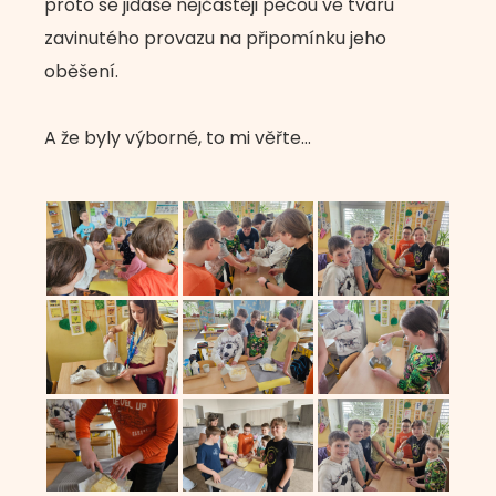
proto se jidáše nejčastěji pečou ve tvaru
zavinutého provazu na připomínku jeho
oběšení.
A že byly výborné, to mi věřte…