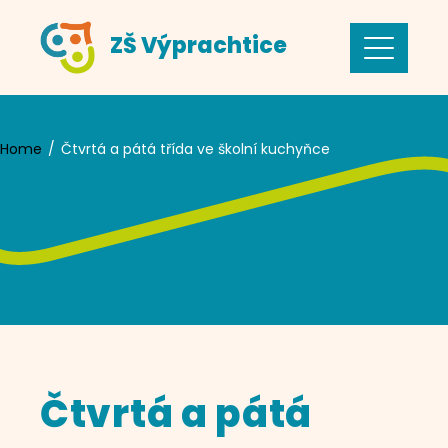
Skip
ZŠ Výprachtice
to
content
Home
Čtvrtá a pátá třída ve školní kuchyňce
Čtvrtá a pátá