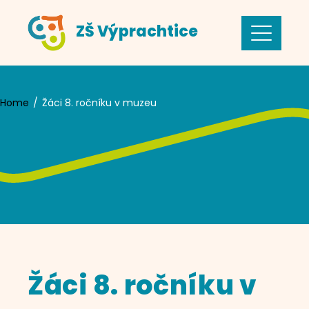
Skip
ZŠ Výprachtice
to
content
Home
Žáci 8. ročníku v muzeu
Žáci 8. ročníku v