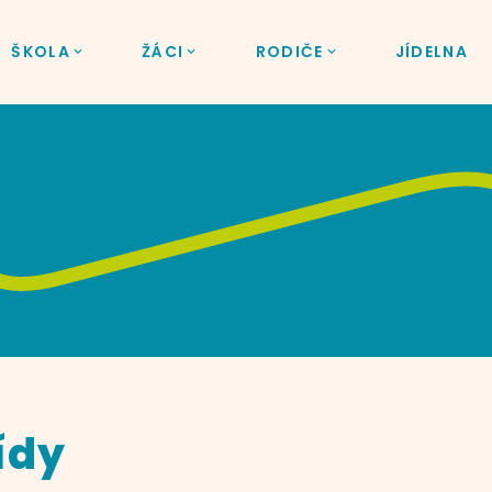
ŠKOLA
ŽÁCI
RODIČE
JÍDELNA
řídy