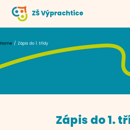
Skip
ZŠ Výprachtice
to
content
Home
Zápis do 1. třídy
Zápis do 1. t