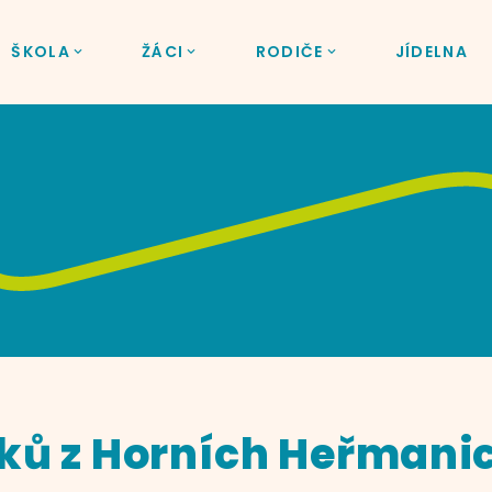
ŠKOLA
ŽÁCI
RODIČE
JÍDELNA
ků z Horních Heřmani