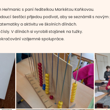
ních Heřmanic s paní ředitelkou Markétou Kaňkovou.
 budoucí šesťáci přijedou podívat, aby se seznámili s novým
atematiky a aktivitu ve školních dílnách.
sly. V dílnách si vyrobili stojánek na tužky.
pokračování vzájemné spolupráce.