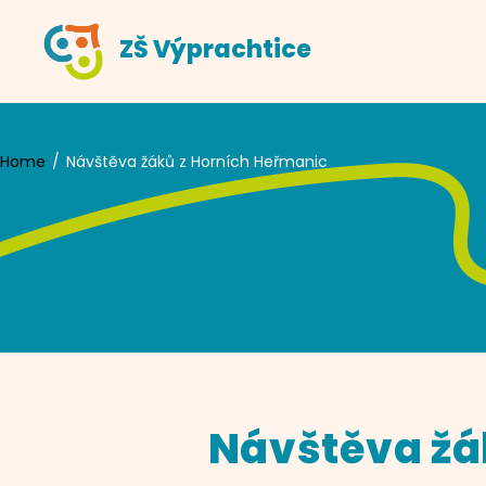
Skip
ZŠ Výprachtice
to
content
Home
Návštěva žáků z Horních Heřmanic
Návštěva žá