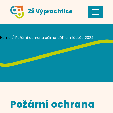
Skip
ZŠ Výprachtice
to
content
Home
Požární ochrana očima dětí a mládeže 2024
Požární ochrana