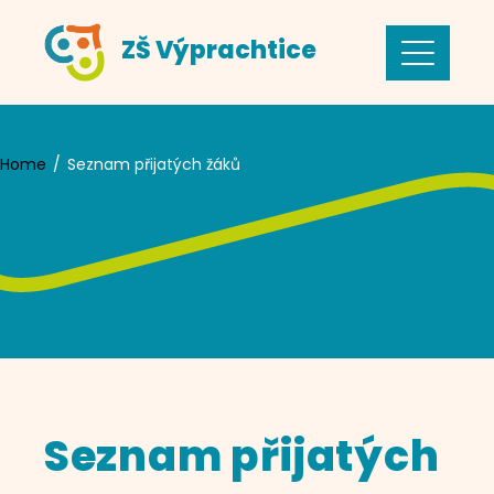
Skip
ZŠ Výprachtice
to
content
Home
Seznam přijatých žáků
Seznam přijatých