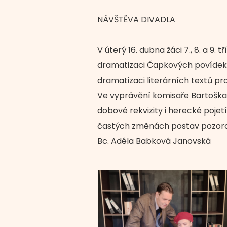
NÁVŠTĚVA DIVADLA
V úterý 16. dubna žáci 7., 8. a 9.
dramatizaci Čapkových povídek si 
dramatizaci literárních textů pro
Ve vyprávění komisaře Bartoška h
dobové rekvizity i herecké pojetí
častých změnách postav pozorov
Bc. Adéla Babková Janovská