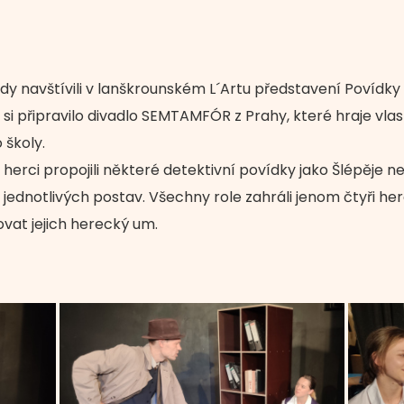
 třídy navštívili v lanškrounském L´Artu představení Povídky
připravilo divadlo SEMTAMFÓR z Prahy, které hraje vlastní 
 školy.
erci propojili některé detektivní povídky jako Šlépěje neb
 jednotlivých postav. Všechny role zahráli jenom čtyři herc
at jejich herecký um.