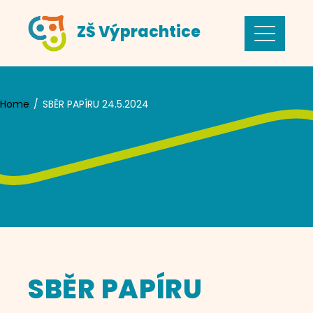
Skip
ZŠ Výprachtice
to
content
Home
SBĚR PAPÍRU 24.5.2024
SBĚR PAPÍRU