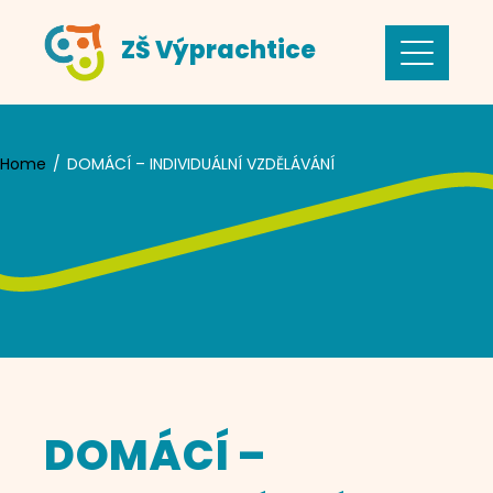
Skip
ZŠ Výprachtice
to
content
Home
DOMÁCÍ – INDIVIDUÁLNÍ VZDĚLÁVÁNÍ
DOMÁCÍ –