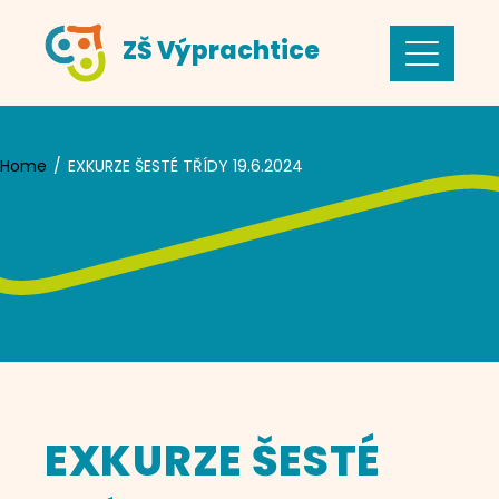
Skip
ZŠ Výprachtice
to
content
Home
EXKURZE ŠESTÉ TŘÍDY 19.6.2024
EXKURZE ŠESTÉ