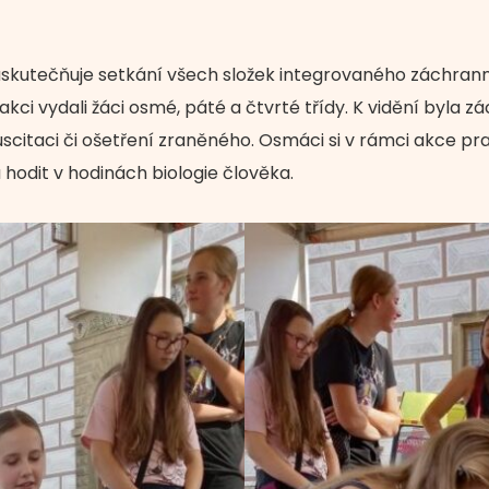
skutečňuje setkání všech složek integrovaného záchrann
 akci vydali žáci osmé, páté a čtvrté třídy. K vidění byla 
scitaci či ošetření zraněného. Osmáci si v rámci akce pr
 hodit v hodinách biologie člověka.