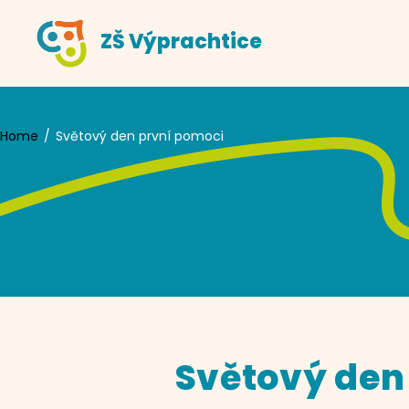
Skip
ZŠ Výprachtice
to
content
Home
Světový den první pomoci
Světový den