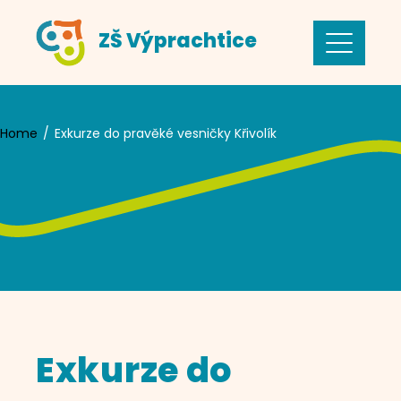
Skip
ZŠ Výprachtice
to
content
Home
Exkurze do pravěké vesničky Křivolík
Exkurze do