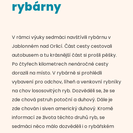
rybárny
V rámci výuky sedmáci navštívili rybárnu v
Jablonném nad Orlicí. Část cesty cestovali
autobusem a tu krásnější část si prošli pěšky.
Po čtyřech kilometrech nenáročné cesty
dorazili na místo. V rybárně si prohlédli
vybavení pro odchov, líheň a venkovní rybníky
na chov lososovitých ryb. Dozvěděli se, že se
zde chová pstruh potoční a duhový. Dále je
zde chován i siven americký duhový. Kromě
informací ze života těchto druhů ryb, se
sedmáci něco málo dozvěděli i o rybářském