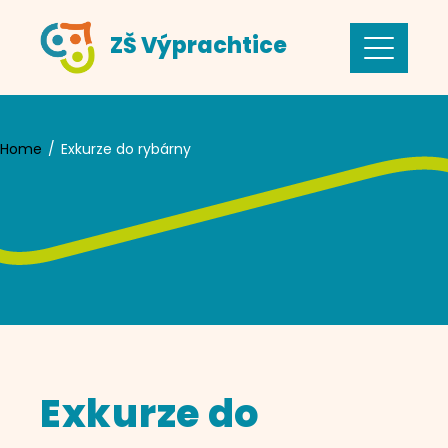
Skip
ZŠ Výprachtice
to
content
Home
Exkurze do rybárny
Exkurze do