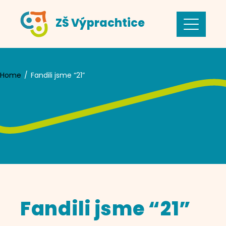
Skip
ZŠ Výprachtice
to
content
Home
Fandili jsme “21”
Fandili jsme “21”