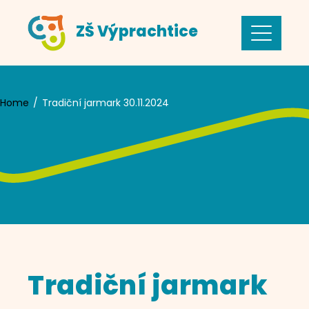
Skip
ZŠ Výprachtice
to
content
Home
Tradiční jarmark 30.11.2024
Tradiční jarmark