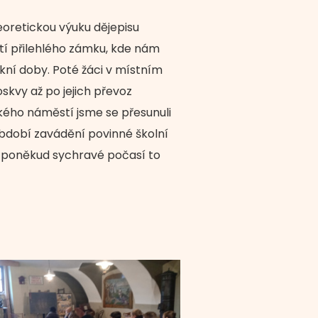
teoretickou výuku dějepisu
tí přilehlého zámku, kde nám
kní doby. Poté žáci v místním
skvy až po jejich převoz
kého náměstí jsme se přesunuli
období zavádění povinné školní
s poněkud sychravé počasí to