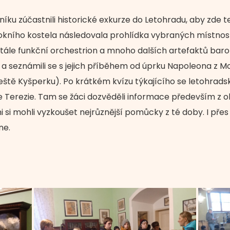
čníku zúčastnili historické exkurze do Letohradu, aby zde 
arokního kostela následovala prohlídka vybraných místnos
stále funkční orchestrion a mnoho dalších artefaktů baro
a seznámili se s jejich příběhem od úprku Napoleona z Mo
eště Kyšperku). Po krátkém kvízu týkajícího se letohrads
ie Terezie. Tam se žáci dozvěděli informace především z 
 si mohli vyzkoušet nejrůznější pomůcky z té doby. I pře
ne.