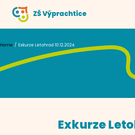
Skip
ZŠ Výprachtice
to
content
Home
Exkurze Letohrad 10.12.2024
Exkurze Leto