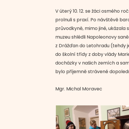
V úterý 10. 12. se žáci osmého ro
prolnuli s praxí. Po návštěvě b
průvodkyně, mimo jiné, ukázala 
muzeu shlédli Napoleonovy saně 
z Drážďan do Letohradu (tehdy j
do školní třídy z doby vlády Mar
docházky v našich zemích a sami
bylo příjemně strávené dopoled
Mgr. Michal Moravec