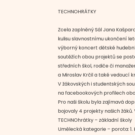
TECHNOHRÁTKY
Zcela zaplněný Sál Jana Kašpara 
kulisu slavnostnímu ukončení le
výborný koncert dětské hudební
soutěžích obou projektů se posta
středních škol, rodiče či manaž
a Miroslav Krčil a také vedoucí k
V žákovských i studentských sou
na facebookových profilech obo
Pro naši školu byla zajímavá do
bojovaly 4 projekty našich žáků.
TECHNOhrátky – základní školy
Umělecká kategorie – porota: 1. K