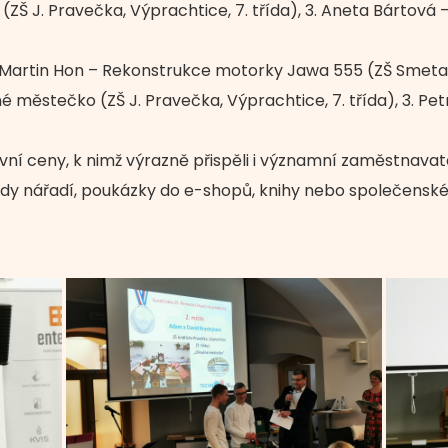
Š J. Pravečka, Výprachtice, 7. třída), 3. Aneta Bártová 
. Martin Hon – Rekonstrukce motorky Jawa 555 (ZŠ Smetano
né městečko (ZŠ J. Pravečka, Výprachtice, 7. třída), 3. Pe
tivní ceny, k nimž výrazně přispěli i významní zaměstnavat
ady nářadí, poukázky do e-shopů, knihy nebo společenské