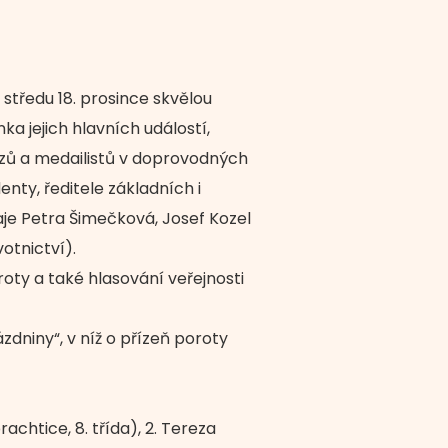
středu 18. prosince skvělou
 jejich hlavních událostí,
zů a medailistů v doprovodných
nty, ředitele základních i
aje Petra Šimečková, Josef Kozel
otnictví).
ty a také hlasování veřejnosti
dniny“, v níž o přízeň poroty
chtice, 8. třída), 2. Tereza