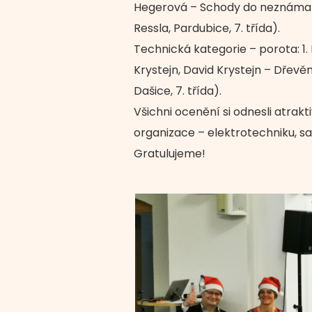
Hegerová – Schody do neznáma (Z
Ressla, Pardubice, 7. třída).
Technická kategorie – porota: 1
Krystejn, David Krystejn – Dřevě
Dašice, 7. třída).
Všichni ocenění si odnesli atrak
organizace – elektrotechniku, s
Gratulujeme!