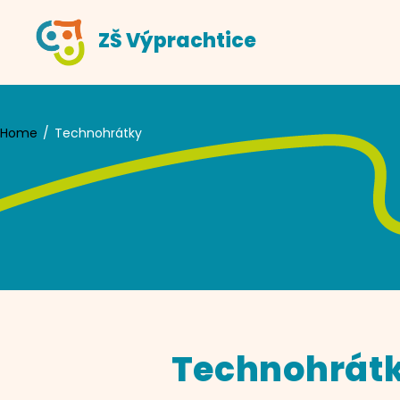
Skip
ZŠ Výprachtice
to
content
Home
Technohrátky
Technohrát