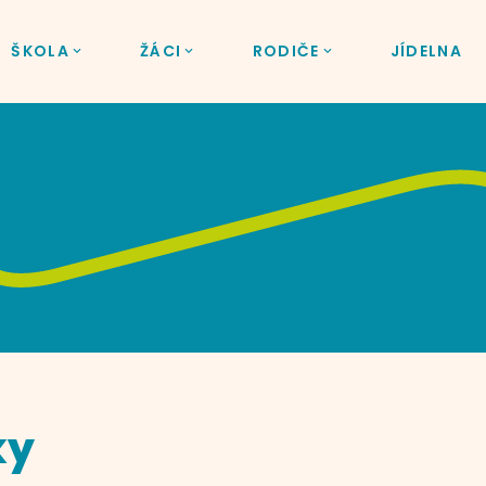
ŠKOLA
ŽÁCI
RODIČE
JÍDELNA
ky