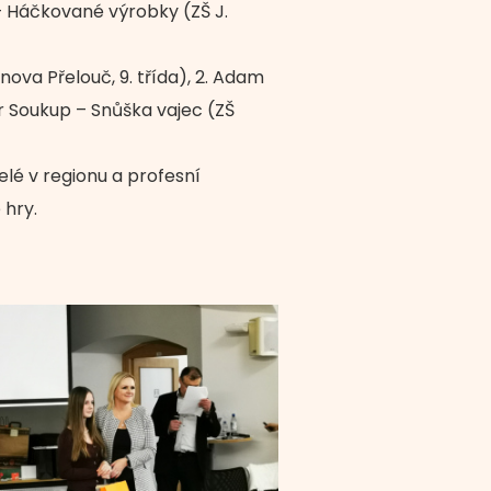
– Háčkované výrobky (ZŠ J.
va Přelouč, 9. třída), 2. Adam
tr Soukup – Snůška vajec (ZŠ
elé v regionu a profesní
 hry.