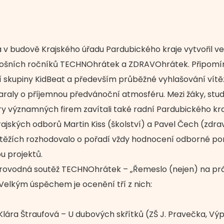
v budově Krajského úřadu Pardubického kraje vytvořil ve 
tošních ročníků TECHNOhrátek a ZDRAVOhrátek. Připomínka
 skupiny KidBeat a především průběžné vyhlašování vítě
raly o příjemnou předvánoční atmosféru. Mezi žáky, stude
ery významných firem zavítali také radní Pardubického kr
rajských odborů Martin Kiss (školství) a Pavel Čech (zdrav
těžích rozhodovalo o pořadí vždy hodnocení odborné poro
u projektů.
provodná soutěž TECHNOhrátek – „Řemeslo (nejen) na práz
 Velkým úspěchem je ocenění tří z nich:
lára Štraufová – U dubových skřítků (ZŠ J. Pravečka, Výpra