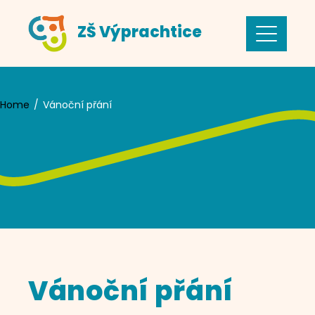
Skip
ZŠ Výprachtice
to
content
Home
Vánoční přání
Vánoční přání