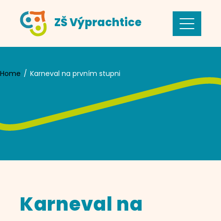
Skip
ZŠ Výprachtice
to
content
Home
Karneval na prvním stupni
Karneval na