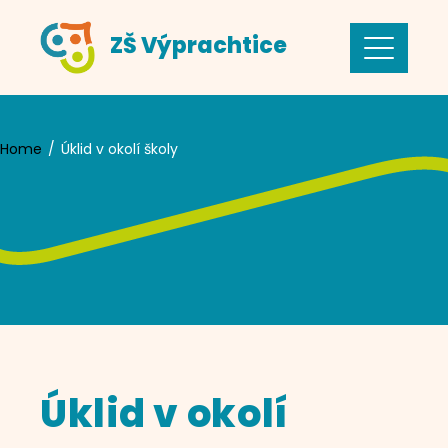
Skip
ZŠ Výprachtice
to
content
Home
Úklid v okolí školy
Úklid v okolí