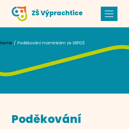
Skip
ZŠ Výprachtice
to
content
Home
Poděkování maminkám ze SRPDŠ
Poděkování