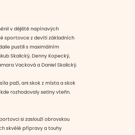
nil v dějiště napínavých
né sportovce z devíti základních
daile pustili s maximálním
Jakub Skalický, Denny Kopecký,
amara Vacková a Daniel Skalický.
íla paží, ani skok z místa a skok
 kde rozhodovaly setiny vteřin.
portovci si zaslouží obrovskou
ich skvělé přípravy a touhy