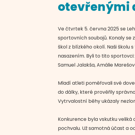
otevřenými 
Ve čtvrtek 5. června 2025 se Le
sportovních soubojů. Konaly se z
škol z blízkého okolí. Naši školu
nasazením. Byli to tito sportovc
Samuel Jalakša, Amálie Marešová
Mladí atleti poměřovali své doved
do dálky, které prověřily správno
Vytrvalostní běhy ukázaly nezlom
Konkurence byla vskutku veliká a
pochvalu. Už samotná účast a odh