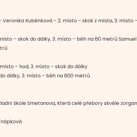
ník – Veronika Kuběnková – 2. místo – skok z místa, 3. míst
místo – skok do dálky, 3. místo – běh na 60 metrů Samuel
trů
 místo – hod, 3. místo – skok do dálky
 do dálky, 3. místo – běh na 800 metrů
adní škole Smetanova, která celé přebory skvěle zorganiz
 Knápková