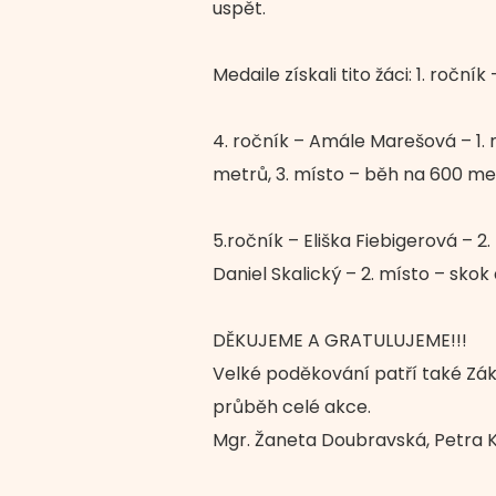
uspět.
Medaile získali tito žáci: 1. roč
4. ročník – Amále Marešová – 1. 
metrů, 3. místo – běh na 600 me
5.ročník – Eliška Fiebigerová – 2.
Daniel Skalický – 2. místo – skok
DĚKUJEME A GRATULUJEME!!!
Velké poděkování patří také Zákl
průběh celé akce.
Mgr. Žaneta Doubravská, Petra