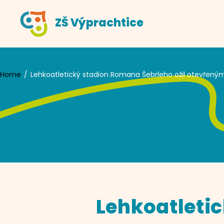
Skip
ZŠ Výprachtice
to
content
Home
Lehkoatletický stadion Romana Šebrleho ožil otevřeným
Lehkoatletic