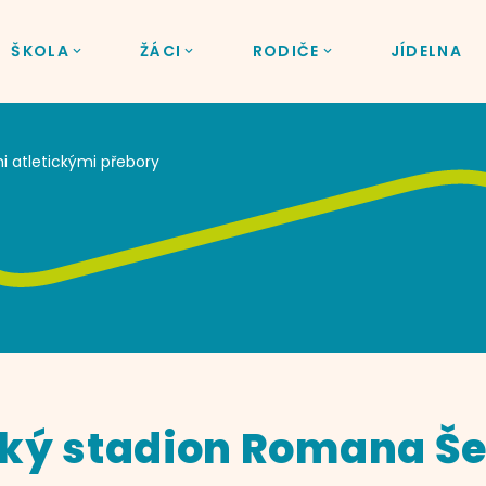
ŠKOLA
ŽÁCI
RODIČE
JÍDELNA
i atletickými přebory
ký stadion Romana Šeb