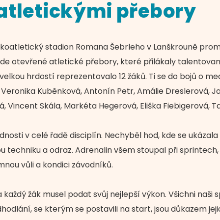
atletickými přebory
hkoatletický stadion Romana Šebrleho v Lanškrouně promě
de otevřené atletické přebory, které přilákaly talentova
 s velkou hrdostí reprezentovalo 12 žáků. Ti se do bojů o me
i: Veronika Kuběnková, Antonín Petr, Amálie Dreslerová, 
, Vincent Skála, Markéta Hegerová, Eliška Fiebigerová, T
nosti v celé řadě disciplín. Nechyběl hod, kde se ukázala s
u techniku a odraz. Adrenalin všem stoupal při sprintech,
nou vůli a kondici závodníků.
 každý žák musel podat svůj nejlepší výkon. Všichni naši s
odlání, se kterým se postavili na start, jsou důkazem jej