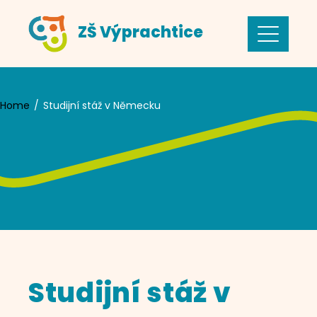
Skip
ZŠ Výprachtice
to
content
Home
Studijní stáž v Německu
Studijní stáž v