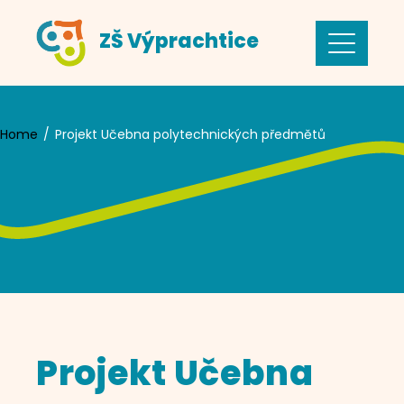
Skip
ZŠ Výprachtice
to
content
Home
Projekt Učebna polytechnických předmětů
Projekt Učebna