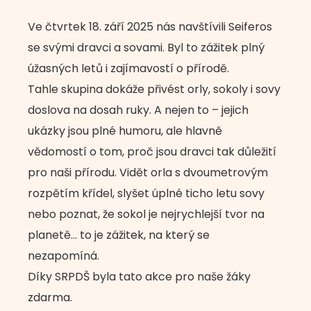
Ve čtvrtek 18. září 2025 nás navštívili Seiferos
se svými dravci a sovami. Byl to zážitek plný
úžasných letů i zajímavostí o přírodě.
Tahle skupina dokáže přivést orly, sokoly i sovy
doslova na dosah ruky. A nejen to – jejich
ukázky jsou plné humoru, ale hlavně
vědomostí o tom, proč jsou dravci tak důležití
pro naši přírodu. Vidět orla s dvoumetrovým
rozpětím křídel, slyšet úplné ticho letu sovy
nebo poznat, že sokol je nejrychlejší tvor na
planetě… to je zážitek, na který se
nezapomíná.
Díky SRPDŠ byla tato akce pro naše žáky
zdarma.