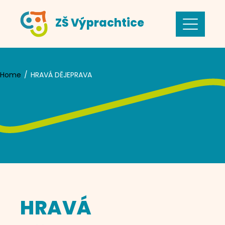
Skip
ZŠ Výprachtice
to
content
Home
HRAVÁ DĚJEPRAVA
HRAVÁ