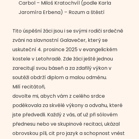
Carbol – Miloš Kratochvíl (podle Karla
Jaromíra Erbena) – Rozum a štěstí
Tito úspěšní žáci jsou i se svými rodiči srdečně
zváni na slavnostní Galavečer, který se
uskuteční 4. prosince 2025 v evangelickém
kostele v Letohradě. Zde žáci ještě jednou
zarecitují svou báseň a za zdařilý výkon v
soutěži obdrží diplom a malou odměnu.
Milí recitátoři,
dovolte mi, abych vám z celého srdce
poděkovala za skvělé výkony a odvahu, které
jste předvedli. Každý z vás, ať už při sólovém
přednesu nebo ve skupinové recitaci, ukázal
obrovskou píli, cit pro jazyk a schopnost vnést