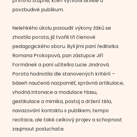
prvního stupně, kteří vytvořili skvělé a
povzbudivé publikum.
Nelehkého úkolu posoudit výkony žáků se
zhostila porota, již tvořili tři členové
pedagogického sboru. Byli jimi paní ředitelka
Romana Prokopová, pan zástupce Jiří
Formánek a paní učitelka Lucie Jindrová.
Porota hodnotila dle stanovených kritérií –
báseň naučená nazpaměť, správná artikulace,
vhodná intonace a modulace hlasu,
gestikulace a mimika, postoj a držení těla,
navazování kontaktu s publikem, tempo
recitace, ale také celkový projev a schopnost
zaujmout posluchače.