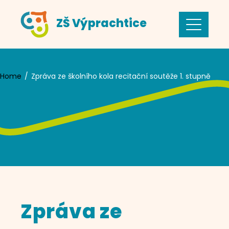
Skip
ZŠ Výprachtice
to
content
Home
Zpráva ze školního kola recitační soutěže 1. stupně
Zpráva ze