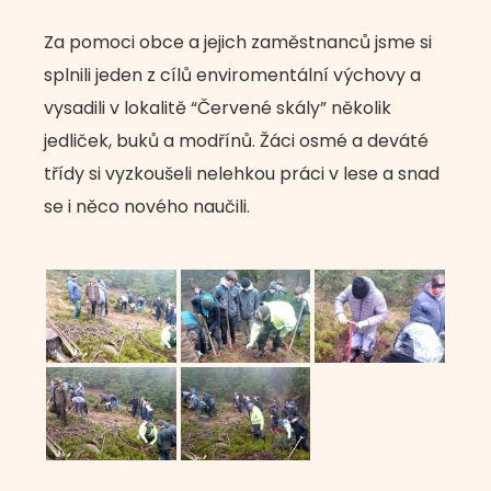
Za pomoci obce a jejich zaměstnanců jsme si
splnili jeden z cílů enviromentální výchovy a
vysadili v lokalitě “Červené skály” několik
jedliček, buků a modřínů. Žáci osmé a deváté
třídy si vyzkoušeli nelehkou práci v lese a snad
se i něco nového naučili.