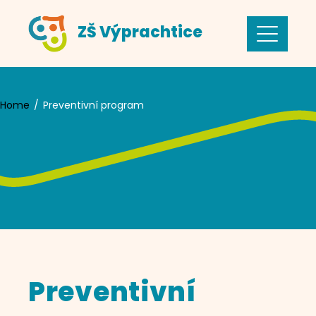
Skip
ZŠ Výprachtice
to
content
Home
Preventivní program
Preventivní