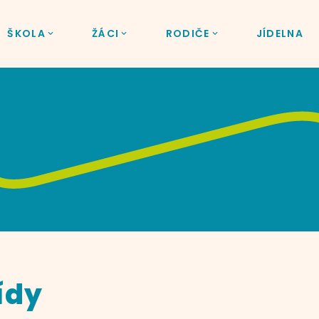
ŠKOLA
ŽÁCI
RODIČE
JÍDELNA
řídy