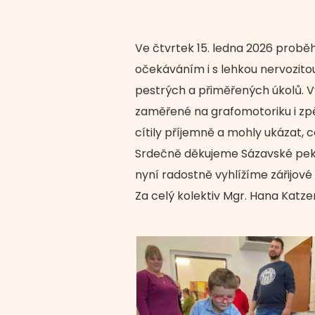
Ve čtvrtek 15. ledna 2026 proběhl
očekáváním i s lehkou nervozitou
pestrých a přiměřených úkolů. Vy
zaměřené na grafomotoriku i zpě
cítily příjemně a mohly ukázat, c
Srdečně děkujeme Sázavské peká
nyní radostně vyhlížíme zářijové
Za celý kolektiv Mgr. Hana Katz