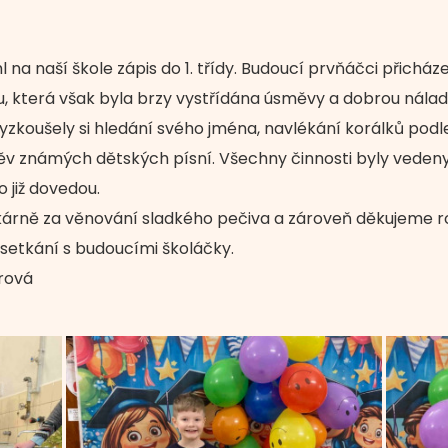
 na naší škole zápis do 1. třídy. Budoucí prvňáčci přicház
, která však byla brzy vystřídána úsměvy a dobrou nálado
zkoušely si hledání svého jména, navlékání korálků podle
v známých dětských písní. Všechny činnosti byly vedeny
o již dovedou.
rně za věnování sladkého pečiva a zároveň děkujeme rod
 setkání s budoucími školáčky.
erová