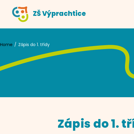
Skip
ZŠ Výprachtice
to
content
Home
Zápis do 1. třídy
Zápis do 1. t