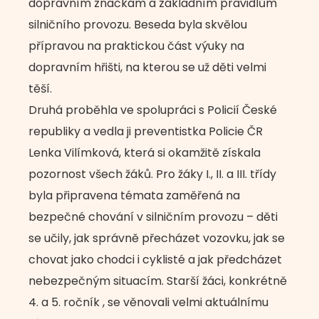
dopravním značkám a základním pravidlům
silničního provozu. Beseda byla skvělou
přípravou na praktickou část výuky na
dopravním hřišti, na kterou se už děti velmi
těší.
Druhá proběhla ve spolupráci s Policií České
republiky a vedla ji preventistka Policie ČR
Lenka Vilímková, která si okamžitě získala
pozornost všech žáků. Pro žáky I., II. a III. třídy
byla připravena témata zaměřená na
bezpečné chování v silničním provozu – děti
se učily, jak správně přecházet vozovku, jak se
chovat jako chodci i cyklisté a jak předcházet
nebezpečným situacím. Starší žáci, konkrétně
4. a 5. ročník , se věnovali velmi aktuálnímu