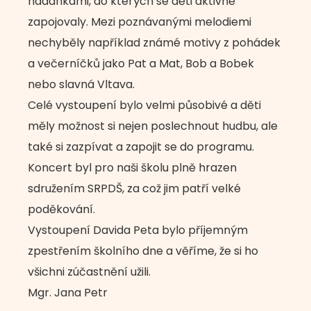
hádankami, do kterých se děti aktivně
zapojovaly. Mezi poznávanými melodiemi
nechyběly například známé motivy z pohádek
a večerníčků jako Pat a Mat, Bob a Bobek
nebo slavná Vltava.
Celé vystoupení bylo velmi působivé a děti
měly možnost si nejen poslechnout hudbu, ale
také si zazpívat a zapojit se do programu.
Koncert byl pro naši školu plně hrazen
sdružením SRPDŠ, za což jim patří velké
poděkování.
Vystoupení Davida Peta bylo příjemným
zpestřením školního dne a věříme, že si ho
všichni zúčastnění užili.
Mgr. Jana Petr