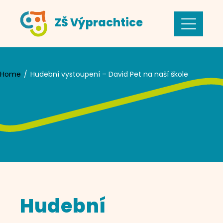
Skip
ZŠ Výprachtice
to
content
Home
Hudební vystoupení – David Pet na naší škole
Hudební