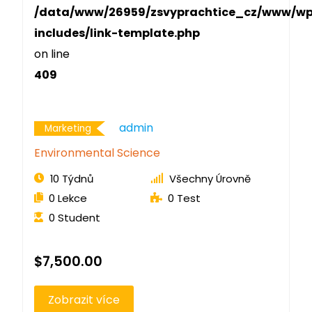
/data/www/26959/zsvyprachtice_cz/www/w
includes/link-template.php
on line
409
Admin
Marketing
Environmental Science
10 Týdnů
Všechny Úrovně
0 Lekce
0 Test
0 Student
$7,500.00
Zobrazit více