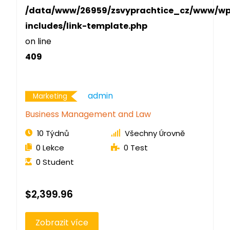
/data/www/26959/zsvyprachtice_cz/www/w
includes/link-template.php
on line
409
Admin
Marketing
Business Management and Law
10 Týdnů
Všechny Úrovně
0 Lekce
0 Test
0 Student
$2,399.96
Zobrazit více