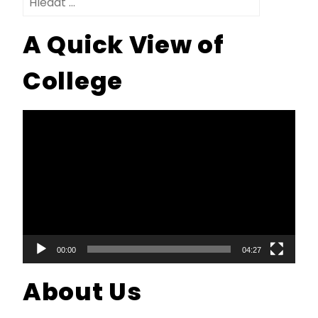
A Quick View of
College
Video
přehrávač
00:00
04:27
About Us