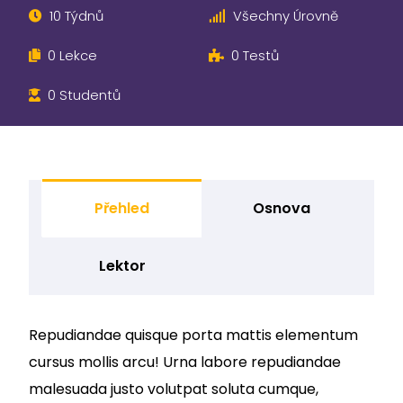
10 Týdnů
Všechny Úrovně
0 Lekce
0 Testů
0 Studentů
Přehled
Osnova
Lektor
Repudiandae quisque porta mattis elementum
cursus mollis arcu! Urna labore repudiandae
malesuada justo volutpat soluta cumque,