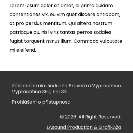
Lorem ipsum dolor sit amet, ei prima quidam
contentiones vix, eu vim quot discere antiopam,
at pro persius mentitum. Qui altera nostrum
patrioque cu, nisl viris tantas perros sodales
fugiat torquent minus illum. Commodo vulputate
mi eleifend.
Základní škola Jindřicha Pravečka Výprachtice
Výprachtice 390, 561 34
Prohlášení o přístupnosti
© 2026. All Right Reserved.
LAsound Production
&
GrafikÁža