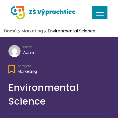
Skip
ZŠ Výprachtice
to
content
Domů
Marketing
Environmental Science
Lektor
Admin
Kategorie
Marketing
Environmental
Science